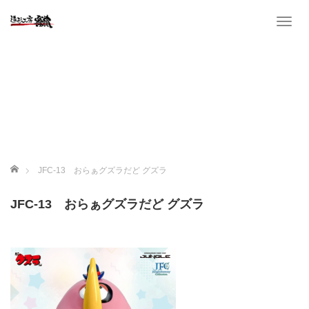
T
o
g
g
l
e
n
a
v
i
ホーム
JFC-13 おらぁグズラだど グズラ
g
a
JFC-13 おらぁグズラだど グズラ
t
i
o
n